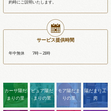
約時にご説明いたします。
サービス提供時間
年中無休 7時～21時
カーサ陽だ
ピュア陽だ
モア陽だま
陽だまり工
まりの里
まりの里
りの里
房