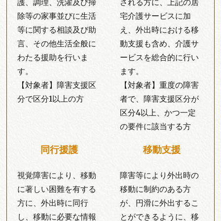
護、調理、洗濯及び掃
される方に、上記の居
除等の家事並びに生活
宅介護サービスに加
等に関する相談及び助
え、外出時における移
言、その他生活全般に
動支援も含め、介護サ
わたる援助を行いま
ービスを総合的に行い
す。
ます。
【対象者】障害支援区
【対象者】重度の障害
分で区分1以上の方
者で、障害支援区分が
区分4以上、かつ一定
の要件に該当する方
同行援護
移動支援
視覚障害により、移動
障害等により外出時の
に著しい困難を有する
移動に制約のある方
方に、外出時に同行
が、円滑に外出するこ
し、移動に必要な情報
とができるように、移