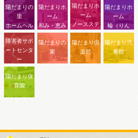
陽だまりホ
陽だまりの
陽だまりホ
陽だまりホ
ーム
里
ーム
ーム
ノースステ
ホームヘル
和み・恵み
輪（りん
ージ
プサービス
ぐ）
障害者サポ
陽だまりの
陽だまり倶
陽だまり弐
・サウスス
ートセンタ
家
楽部
番館
テージ
ー
陽だまりの
陽だまり保
里
育園